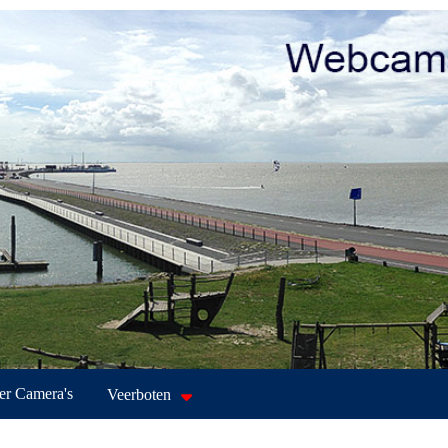
r Camera's
Veerboten